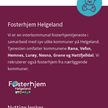
Scroll
Fosterhjem Helgeland
til
toppen
Vi er en interkommunal fosterhjemtjeneste i
av
samarbeid med syv ulike kommuner på Helgeland.
siden.
Tjenesten omfatter kommunene
Rana, Vefsn,
Hemnes, Lurøy, Nesna, Grane og Hattfjelldal.
Vi
rekruterer også fosterhjem fra nærliggende
kommuner.
Gå
til
Nyttige lenker