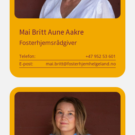
Mai Britt Aune Aakre
Fosterhjemsrådgiver
Telefon:
+47 952 53 601
E-post:
mai.britt@fosterhjemhelgeland.no