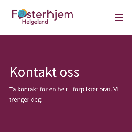
Gå
Gå
til
til
hovedinnhold
søk
Meny
Kontakt oss
Ta kontakt for en helt uforpliktet prat. Vi
trenger deg!